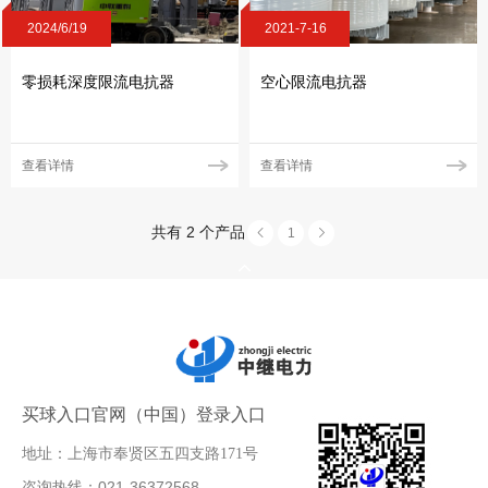
2024/6/19
2021-7-16
零损耗深度限流电抗器
空心限流电抗器
查看详情
查看详情
共有 2 个产品
1
买球入口官网（中国）登录入口
地址：上海市奉贤区五四支路171号
咨询热线：021-36372568，