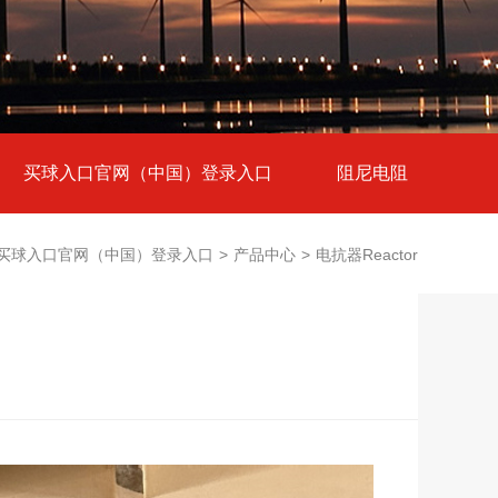
买球入口官网（中国）登录入口
阻尼电阻
买球入口官网（中国）登录入口
>
产品中心
>
电抗器Reactor