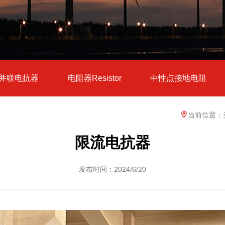
并联电抗器
电阻器Resistor
中性点接地电阻
干式铁芯电抗器
油式铁芯电抗器
当前位置：
限流电抗器
发布时间：2024/6/20