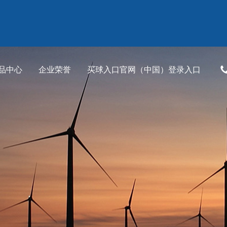
品中心
企业荣誉
买球入口官网（中国）登录入口