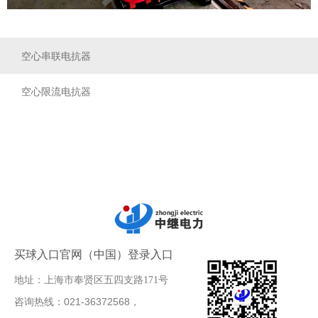
空心串联电抗器
空心限流电抗器
买球入口官网（中国）登录入口
地址：上海市奉贤区五四支路171号
咨询热线：021-36372568，