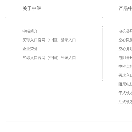
关于中继
产品
中继简介
电抗器Re
买球入口官网（中国）登录入口
空心限
企业荣誉
空心并
买球入口官网（中国）登录入口
电阻器Re
中性点
买球入
阻尼电
干式铁
油式铁