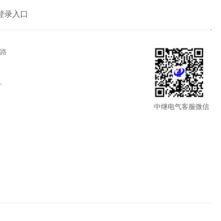
登录入口
路
，
）
中继电气客服微信